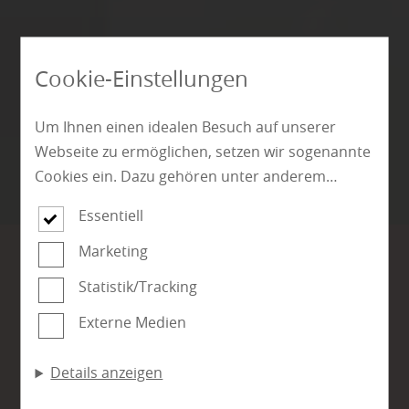
Cookie-Einstellungen
Um Ihnen einen idealen Besuch auf unserer
Webseite zu ermöglichen, setzen wir sogenannte
Cookies ein. Dazu gehören unter anderem
Cookies, die für die Steuerung und den
Essentiell
reibungslosen Betrieb unserer kommerziellen
Unternehmensseite notwendig sind. Zusätzlich
Marketing
verwenden wir Cookies zur anonymen Erhebung
holzzeit.metelen
Statistik/Tracking
von Statistiken sowie solche, die zur Ausspielung
Externe Medien
und Anzeige personalisierter Inhalte auch nach
Ihr Fachhändler für Boden,
dem Besuch unserer Webseite eingesetzt
Türen und Garten in Metelen
Details anzeigen
werden können. Durch unsere Cookie-
Einstellungen können Sie selbst entscheiden, ob