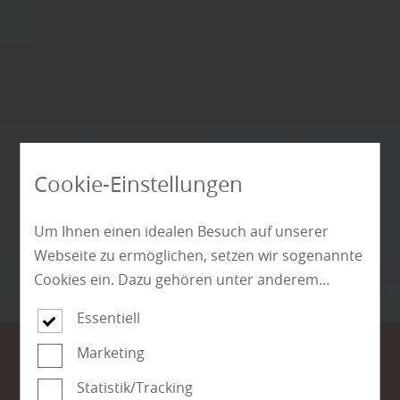
Cookie-Einstellungen
Um Ihnen einen idealen Besuch auf unserer
Webseite zu ermöglichen, setzen wir sogenannte
Cookies ein. Dazu gehören unter anderem
Cookies, die für die Steuerung und den
Essentiell
reibungslosen Betrieb unserer kommerziellen
Unternehmensseite notwendig sind. Zusätzlich
Marketing
verwenden wir Cookies zur anonymen Erhebung
Raumteiler und
Statistik/Tracking
von Statistiken sowie solche, die zur Ausspielung