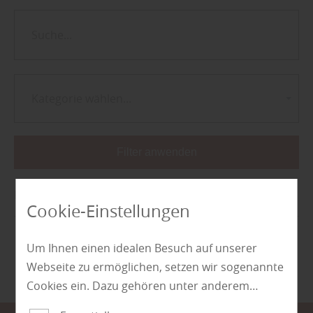
Kategorie wählen...
Filter anwenden
Keine Ergebnisse gefunden.
Cookie-Einstellungen
...
9
10
11
12
Um Ihnen einen idealen Besuch auf unserer
Webseite zu ermöglichen, setzen wir sogenannte
Kampagnen 118 bis 106 von 106
Cookies ein. Dazu gehören unter anderem
Cookies, die für die Steuerung und den