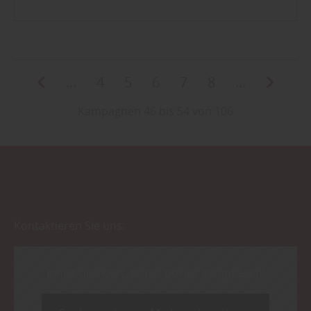
...
4
5
6
7
8
...
Kampagnen 46 bis 54 von 106
Kontaktieren Sie uns:
Inhalt blockiert, bitte Cookies akzeptieren!