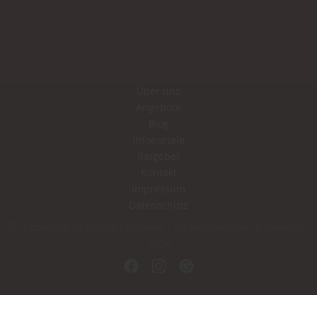
Über uns
Angebote
Blog
Infoportale
Ratgeber
Kontakt
Impressum
Datenschutz
Copyright by holzzeit.metelen - Ihr Fachhändler in Metelen -
2026
In Kooperation mit dem