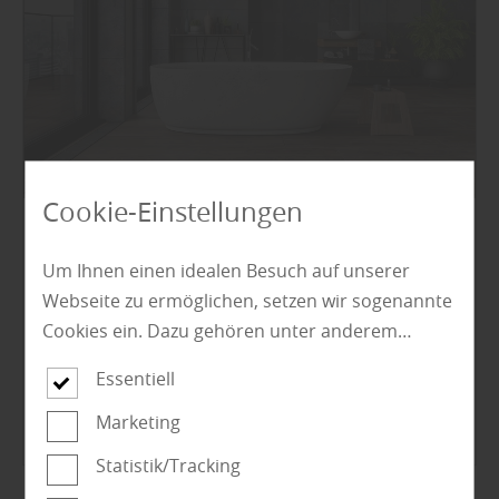
Cookie-Einstellungen
Boden
Um Ihnen einen idealen Besuch auf unserer
Naturböden aus Kork überraschen mit
Webseite zu ermöglichen, setzen wir sogenannte
großartigen Optiken und einer Fülle an
Cookies ein. Dazu gehören unter anderem
positiven ...
Cookies, die für die Steuerung und den
Essentiell
reibungslosen Betrieb unserer kommerziellen
Mehr zu Korkböden
Unternehmensseite notwendig sind. Zusätzlich
Marketing
verwenden wir Cookies zur anonymen Erhebung
Statistik/Tracking
von Statistiken sowie solche, die zur Ausspielung