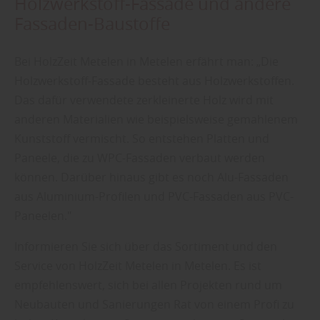
Holzwerkstoff-Fassade und andere
Sie weitere entsprechende Informationen.
Fassaden-Baustoffe
Bei HolzZeit Metelen in Metelen erfährt man: „Die
Holzwerkstoff-Fassade besteht aus Holzwerkstoffen.
Das dafür verwendete zerkleinerte Holz wird mit
anderen Materialien wie beispielsweise gemahlenem
Kunststoff vermischt. So entstehen Platten und
Paneele, die zu WPC-Fassaden verbaut werden
können. Darüber hinaus gibt es noch Alu-Fassaden
aus Aluminium-Profilen und PVC-Fassaden aus PVC-
Paneelen."
Informieren Sie sich über das Sortiment und den
Service von HolzZeit Metelen in Metelen. Es ist
empfehlenswert, sich bei allen Projekten rund um
Neubauten und Sanierungen Rat von einem Profi zu