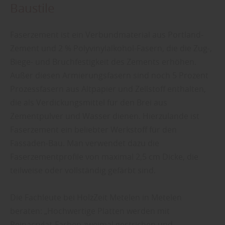
Baustile
Faserzement ist ein Verbundmaterial aus Portland-
Zement und 2 % Polyvinylalkohol-Fasern, die die Zug-,
Biege- und Bruchfestigkeit des Zements erhöhen.
Außer diesen Armierungsfasern sind noch 5 Prozent
Prozessfasern aus Altpapier und Zellstoff enthalten,
die als Verdickungsmittel für den Brei aus
Zementpulver und Wasser dienen. Hierzulande ist
Faserzement ein beliebter Werkstoff für den
Fassaden-Bau. Man verwendet dazu die
Faserzementprofile von maximal 2,5 cm Dicke, die
teilweise oder vollständig gefärbt sind.
Die Fachleute bei HolzZeit Metelen in Metelen
beraten: „Hochwertige Platten werden mit
Reinacrylat-Farben zweimal gestrichen und