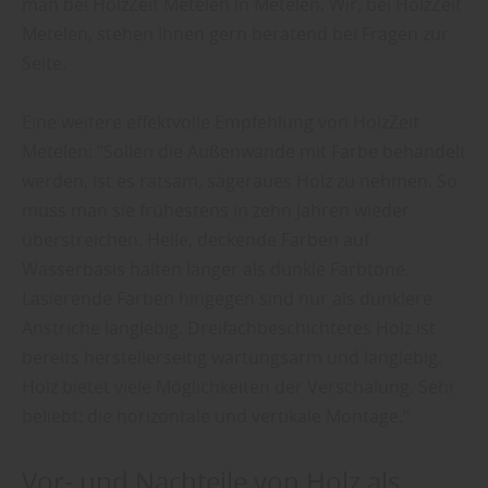
man bei HolzZeit Metelen in Metelen. Wir, bei HolzZeit
Metelen, stehen Ihnen gern beratend bei Fragen zur
Seite.
Eine weitere effektvolle Empfehlung von HolzZeit
Metelen: "Sollen die Außenwände mit Farbe behandelt
werden, ist es ratsam, sägeraues Holz zu nehmen. So
muss man sie frühestens in zehn Jahren wieder
überstreichen. Helle, deckende Farben auf
Wasserbasis halten länger als dunkle Farbtöne.
Lasierende Farben hingegen sind nur als dunklere
Anstriche langlebig. Dreifachbeschichtetes Holz ist
bereits herstellerseitig wartungsarm und langlebig.
Holz bietet viele Möglichkeiten der Verschalung. Sehr
beliebt: die horizontale und vertikale Montage.“
Vor- und Nachteile von Holz als